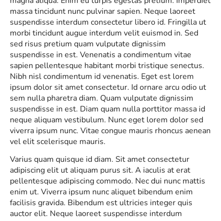
magna aliqua. Enim eu turpis egestas pretium. Imperdiet
massa tincidunt nunc pulvinar sapien. Neque laoreet
suspendisse interdum consectetur libero id. Fringilla ut
morbi tincidunt augue interdum velit euismod in. Sed
sed risus pretium quam vulputate dignissim
suspendisse in est. Venenatis a condimentum vitae
sapien pellentesque habitant morbi tristique senectus.
Nibh nisl condimentum id venenatis. Eget est lorem
ipsum dolor sit amet consectetur. Id ornare arcu odio ut
sem nulla pharetra diam. Quam vulputate dignissim
suspendisse in est. Diam quam nulla porttitor massa id
neque aliquam vestibulum. Nunc eget lorem dolor sed
viverra ipsum nunc. Vitae congue mauris rhoncus aenean
vel elit scelerisque mauris.
Varius quam quisque id diam. Sit amet consectetur
adipiscing elit ut aliquam purus sit. A iaculis at erat
pellentesque adipiscing commodo. Nec dui nunc mattis
enim ut. Viverra ipsum nunc aliquet bibendum enim
facilisis gravida. Bibendum est ultricies integer quis
auctor elit. Neque laoreet suspendisse interdum